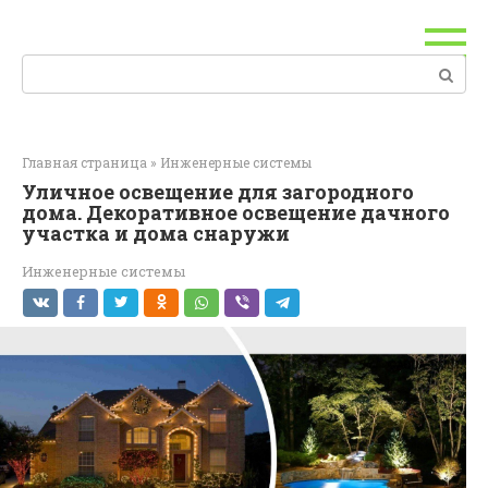
Перейти
к
контенту
Поиск:
Главная страница
»
Инженерные системы
Уличное освещение для загородного
дома. Декоративное освещение дачного
участка и дома снаружи
Инженерные системы