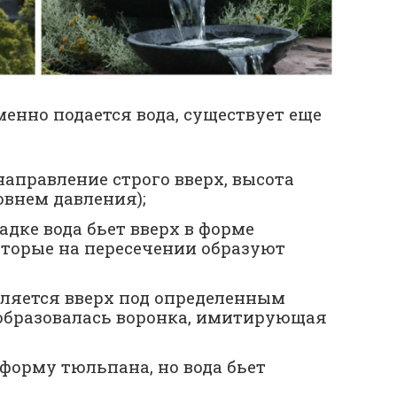
менно подается вода, существует еще
аправление строго вверх, высота
овнем давления);
адке вода бьет вверх в форме
оторые на пересечении образуют
ляется вверх под определенным
 образовалась воронка, имитирующая
 форму тюльпана, но вода бьет