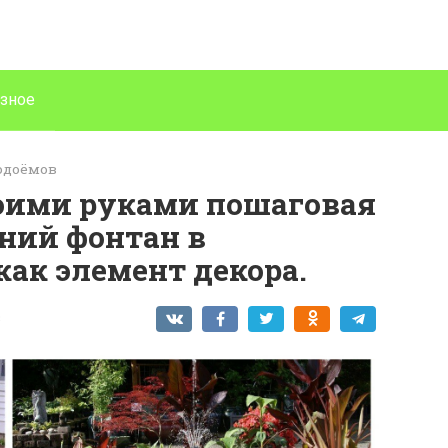
зное
водоёмов
воими руками пошаговая
ний фонтан в
как элемент декора.
в