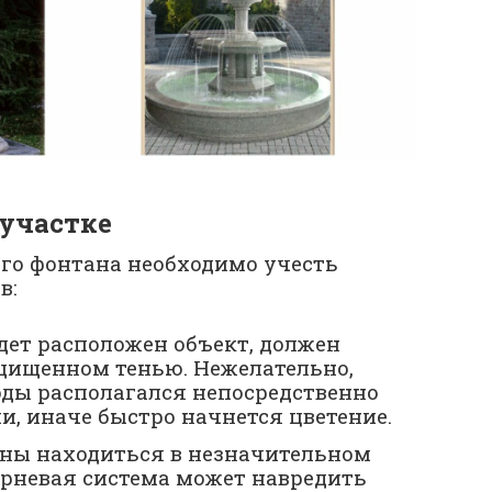
 участке
ого фонтана необходимо учесть
в:
удет расположен объект, должен
ащищенном тенью. Нежелательно,
оды располагался непосредственно
, иначе быстро начнется цветение.
жны находиться в незначительном
орневая система может навредить