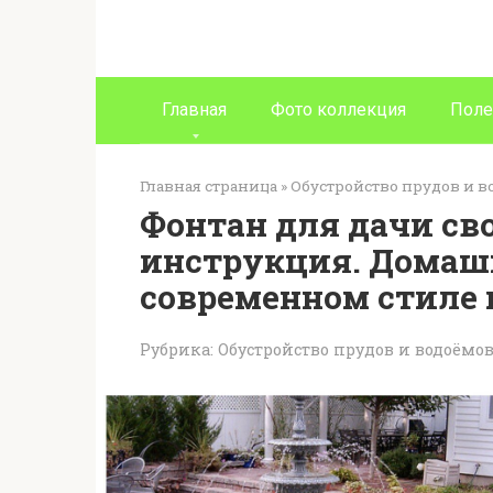
Перейти
к
контенту
Главная
Фото коллекция
Поле
Главная страница
»
Обустройство прудов и 
Фонтан для дачи с
инструкция. Домаш
современном стиле 
Рубрика:
Обустройство прудов и водоёмо