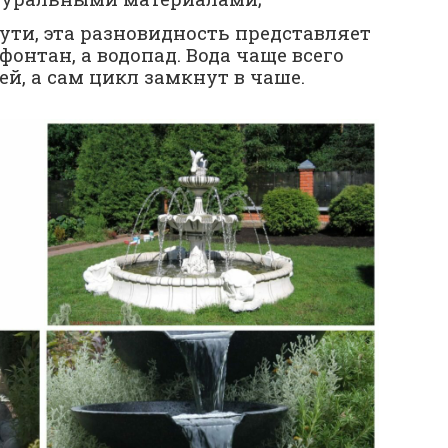
ути, эта разновидность представляет
фонтан, а водопад. Вода чаще всего
ей, а сам цикл замкнут в чаше.