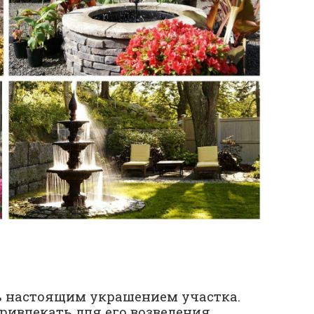
ь настоящим украшением участка.
ривлекать для его возведения