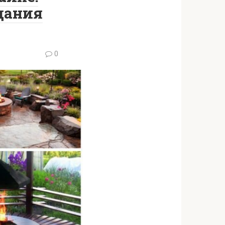
дания
0