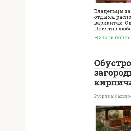
Владельцы за
отдыха, расп
вариантах. О
Приятно любо
Читать полн
Обустро
загород
кирпич
Рубрика:
Садово