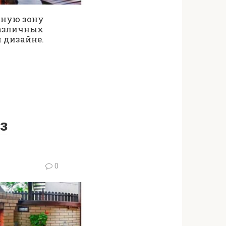
нную зону
различных
 дизайне.
з
0