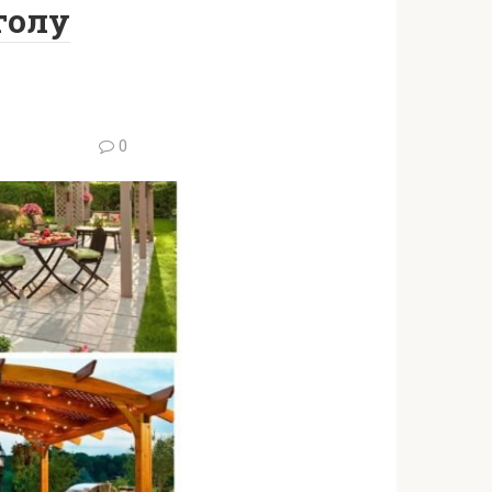
голу
0