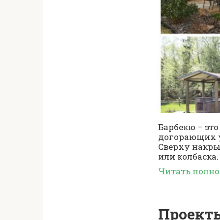
Барбекю – эт
догорающих у
Сверху накры
или колбаска.
Читать полн
Проекты