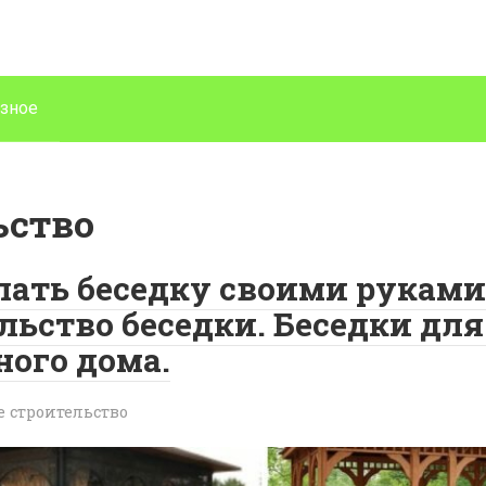
зное
ьство
лать беседку своими руками
льство беседки. Беседки для
ного дома.
е строительство