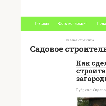
Перейти
к
контенту
Главная
Фото коллекция
Поле
Главная страница
Садовое строител
Как сде
строите
загород
Рубрика:
Садово