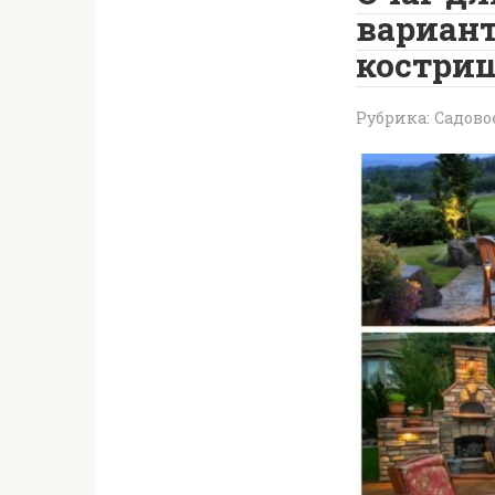
вариант
кострищ
Рубрика:
Садово