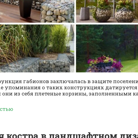
функция габионов заключалась в защите поселени
ые упоминания о таких конструкциях датируется 
 они из себя плетеные корзины, заполненными к
остью
я костра в ландшафтном диз