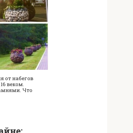
я от набегов
16 веком.
амнями. Что
айне: