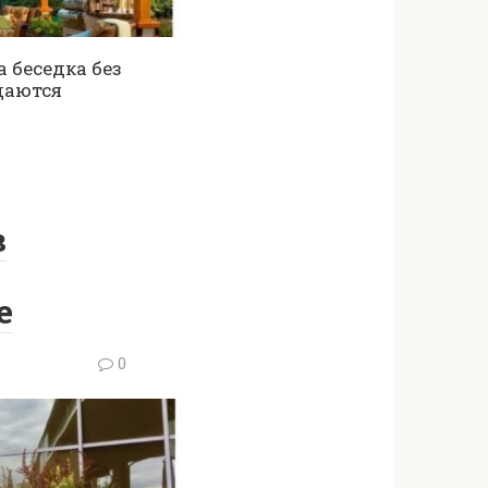
 беседка без
здаются
в
е
0