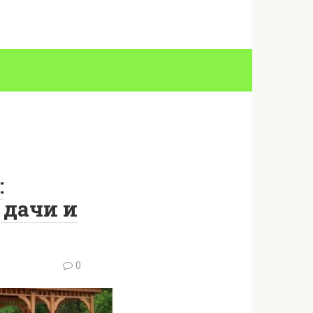
:
 дачи и
0