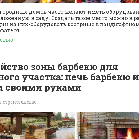
городных домов часто желают иметь оборудова
оложенную в саду. Создать такое место можно в 
дин из них-оборудовать кострище в ландшафтном
ваться
остью
йство зоны барбекю для
ного участка: печь барбекю и
а своими руками
е строительство