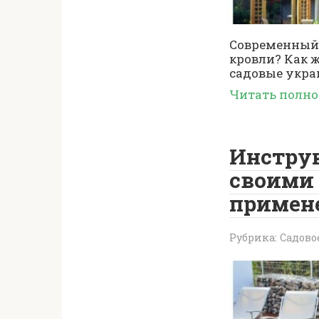
Современный 
кровли? Как ж
садовые укра
Читать полн
Инструк
своими 
примен
Рубрика:
Садово