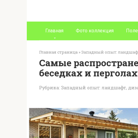
Перейти
к
контенту
Главная
Фото коллекция
Поле
Главная страница
»
Западный опыт: ландшафт
Самые распростране
беседках и перголах
Рубрика:
Западный опыт: ландшафт, диза