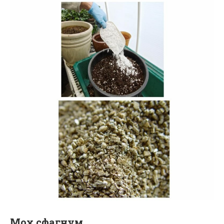
Мох сфагнум