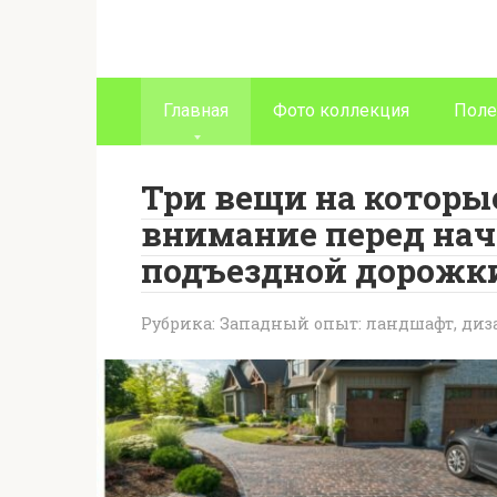
Перейти
к
контенту
Главная
Фото коллекция
Поле
Три вещи на которы
внимание перед нач
подъездной дорожк
Рубрика:
Западный опыт: ландшафт, диза