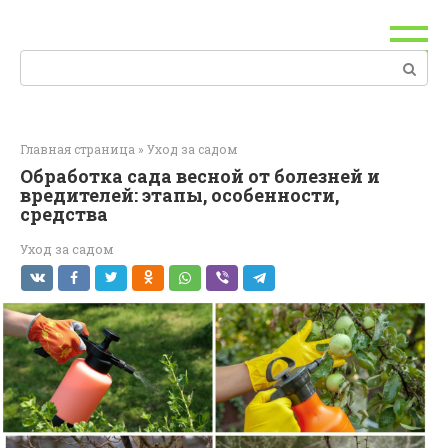
Перейти
к
контенту
Поиск:
Главная страница
»
Уход за садом
Обработка сада весной от болезней и
вредителей: этапы, особенности,
средства
Уход за садом